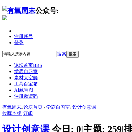
公众号:
注册账号
登录
|
搜索
搜索
论坛首页
BBS
学霸自习室
素材太空舱
工具百宝箱
AI藏宝图
注册邀请码
有氧周末
»
论坛首页
›
学霸自习室
›
设计创意课
收藏本版
|
订阅
设计创意课
今日:
0
|
主题:
259
|
排