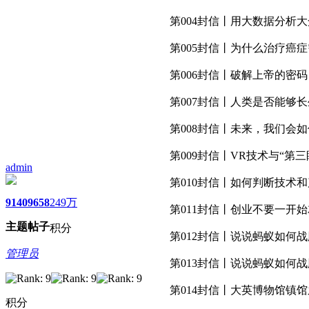
第004封信丨用大数据分析
第005封信丨为什么治疗癌
第006封信丨破解上帝的密码
第007封信丨人类是否能够
第008封信丨未来，我们会
第009封信丨VR技术与“第三
admin
第010封信丨如何判断技术
9140
9658
249万
第011封信丨创业不要一开
主题
帖子
积分
第012封信丨说说蚂蚁如何战
管理员
第013封信丨说说蚂蚁如何战
第014封信丨大英博物馆镇
积分