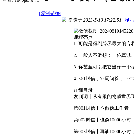
查看:
1840
|
回复:
1
[复制链接]
发表于 2023-5-10 17:22:51
|
显
课程亮点
1. 可能是得到跨界最大的
2. 一般人不敢想：一位真
3. 你甚至可以把它当作一
4. 361封信，52周问答，
详细目录：
发刊词丨从有限的物质世界
第001封信丨不做伪工作者
第002封信丨也谈10000小时
第003封信丨再谈10000小