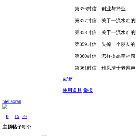
第356封信丨创业与择业
第357封信丨关于一流水准
第358封信丨关于一流水准
第359封信丨失掉一个朋友
第360封信丨怎样提高幸福感
第361封信丨雏凤清于老凤声
回复
使用道具
举报
nieliaoran
0
15
79
主题
帖子
积分