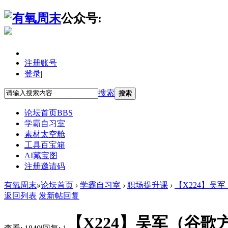
公众号:
注册账号
登录
|
搜索
搜索
论坛首页
BBS
学霸自习室
素材太空舱
工具百宝箱
AI藏宝图
注册邀请码
有氧周末
»
论坛首页
›
学霸自习室
›
职场提升课
›
【X224】吴
返回列表
发新帖
回复
【X224】吴军（谷