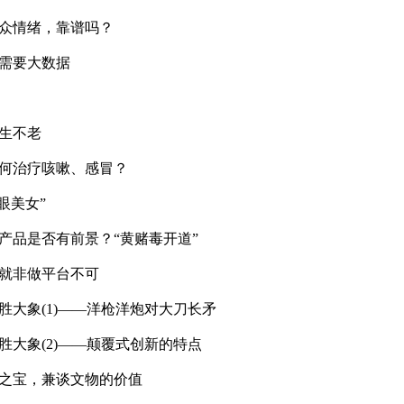
大众情绪，靠谱吗？
症需要大数据
长生不老
如何治疗咳嗽、感冒？
眼美女”
和产品是否有前景？“黄赌毒开道”
始就非做平台不可
胜大象(1)——洋枪洋炮对大刀长矛
胜大象(2)——颠覆式创新的特点
馆之宝，兼谈文物的价值