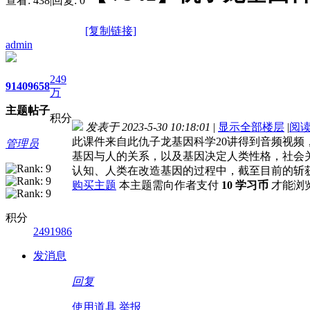
查看:
438
|
回复:
0
[复制链接]
admin
249
9140
9658
万
主题
帖子
积分
发表于 2023-5-30 10:18:01
|
显示全部楼层
|
阅
此课件来自此仇子龙基因科学20讲得到音频视
管理员
基因与人的关系，以及基因决定人类性格，社会
认知、人类在改造基因的过程中，截至目前的斩
购买主题
本主题需向作者支付
10 学习币
才能浏
积分
2491986
发消息
回复
使用道具
举报