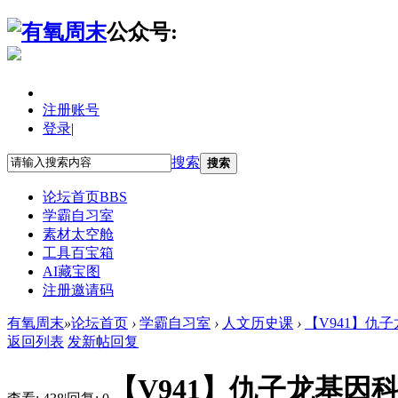
公众号:
注册账号
登录
|
搜索
搜索
论坛首页
BBS
学霸自习室
素材太空舱
工具百宝箱
AI藏宝图
注册邀请码
有氧周末
»
论坛首页
›
学霸自习室
›
人文历史课
›
【V941】仇
返回列表
发新帖
回复
【V941】仇子龙基因科