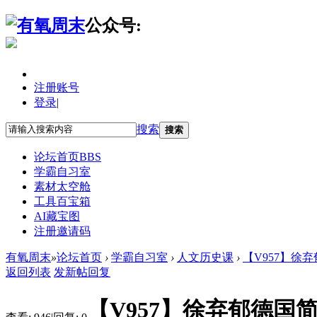
公众号:
注册账号
登录
|
搜索
搜索
论坛首页
BBS
学霸自习室
素材太空舱
工具百宝箱
AI藏宝图
注册邀请码
有氧周末
»
论坛首页
›
学霸自习室
›
人文历史课
›
【V957】徐
返回列表
发新帖
回复
【V957】徐弃郁德国简