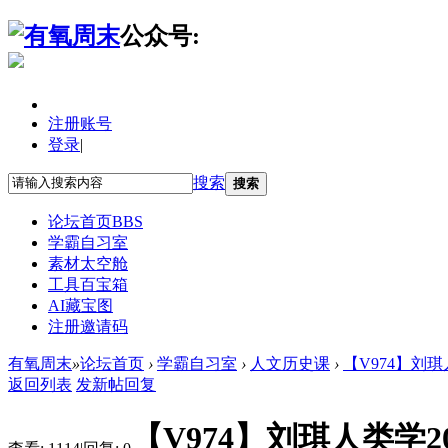
公众号:
注册账号
登录
|
搜索
搜索
论坛首页
BBS
学霸自习室
素材太空舱
工具百宝箱
AI藏宝图
注册邀请码
有氧周末
»
论坛首页
›
学霸自习室
›
人文历史课
›
【V974】刘琪
返回列表
发新帖
回复
【V974】刘琪人类学2