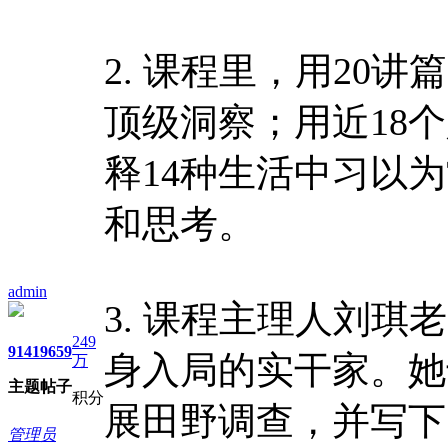
2. 课程里，用20
顶级洞察；用近18
释14种生活中习以
和思考。
admin
3. 课程主理人刘
249
9141
9659
身入局的实干家。她
万
主题
帖子
积分
展田野调查，并写下
管理员