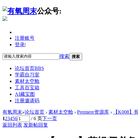
公众号:
注册账号
登录
|
搜索
搜索
论坛首页
BBS
学霸自习室
素材太空舱
工具百宝箱
AI藏宝图
注册邀请码
有氧周末
»
论坛首页
›
素材太空舱
›
Premiere资源库
›
【K008】剪
1
2
3
4
5
6
/ 6 页
下一页
返回列表
发新帖
回复