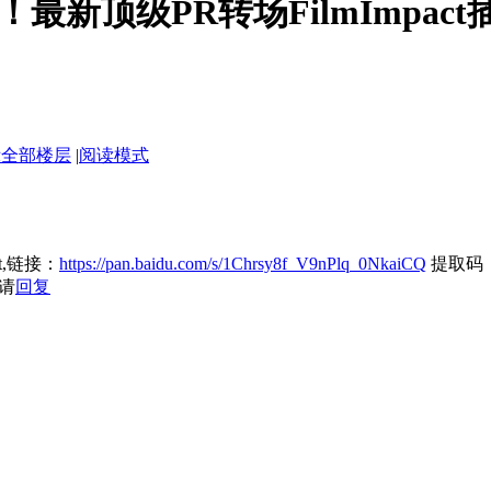
最新顶级PR转场FilmImpact
示全部楼层
|
阅读模式
net,链接：
https://pan.baidu.com/s/1Chrsy8f_V9nPlq_0NkaiCQ
提取码
请
回复