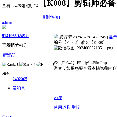
【K008】剪辑师必备！
查看:
24283
|
回复:
54
[复制链接]
admin
9141
9659
249万
发表于 2020-5-30 14:03:40
|
显
编号【Fa042】改为【K008】
主题
帖子
积分
管理员
#2【Fa042】PR 插件-FilmImpact.
游客，如果您要查看本帖隐藏内容
积分
2492005
发消息
回复
使用道具
举报
ffeeco