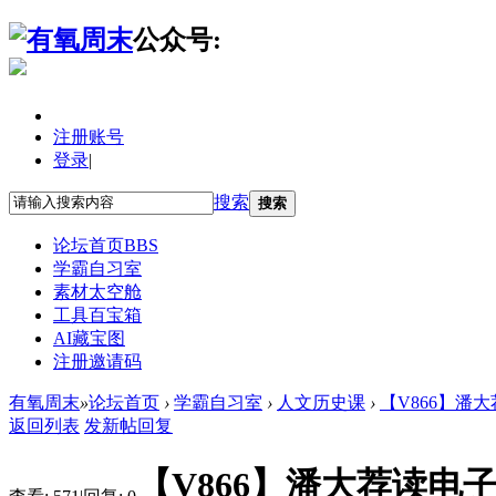
公众号:
注册账号
登录
|
搜索
搜索
论坛首页
BBS
学霸自习室
素材太空舱
工具百宝箱
AI藏宝图
注册邀请码
有氧周末
»
论坛首页
›
学霸自习室
›
人文历史课
›
【V866】潘
返回列表
发新帖
回复
【V866】潘大荐读电