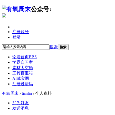
公众号:
注册账号
登录
|
搜索
搜索
论坛首页
BBS
学霸自习室
素材太空舱
工具百宝箱
AI藏宝图
注册邀请码
有氧周末
›
tianlin
›
个人资料
加为好友
发送消息