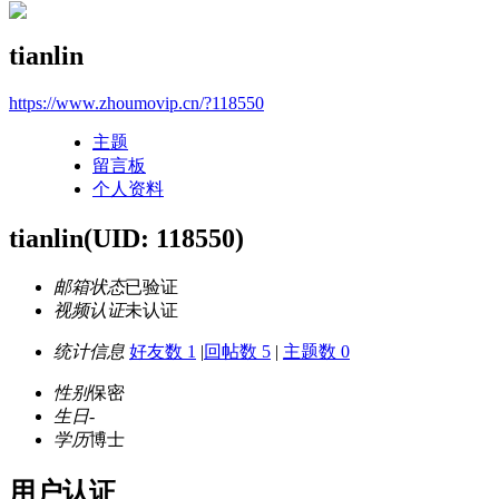
tianlin
https://www.zhoumovip.cn/?118550
主题
留言板
个人资料
tianlin
(UID: 118550)
邮箱状态
已验证
视频认证
未认证
统计信息
好友数 1
|
回帖数 5
|
主题数 0
性别
保密
生日
-
学历
博士
用户认证