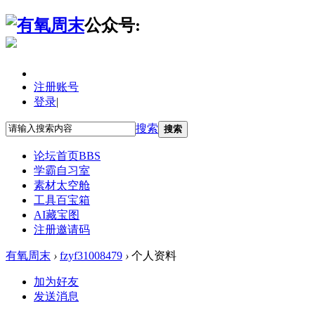
公众号:
注册账号
登录
|
搜索
搜索
论坛首页
BBS
学霸自习室
素材太空舱
工具百宝箱
AI藏宝图
注册邀请码
有氧周末
›
fzyf31008479
›
个人资料
加为好友
发送消息