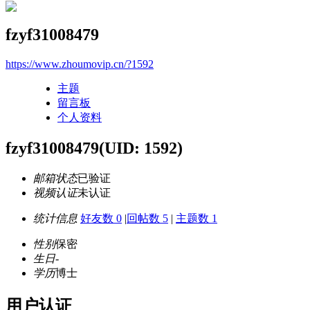
fzyf31008479
https://www.zhoumovip.cn/?1592
主题
留言板
个人资料
fzyf31008479
(UID: 1592)
邮箱状态
已验证
视频认证
未认证
统计信息
好友数 0
|
回帖数 5
|
主题数 1
性别
保密
生日
-
学历
博士
用户认证