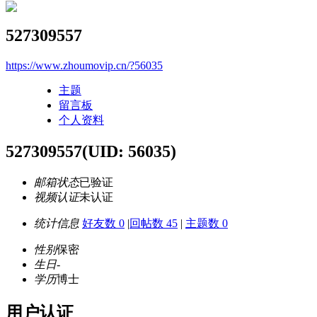
527309557
https://www.zhoumovip.cn/?56035
主题
留言板
个人资料
527309557
(UID: 56035)
邮箱状态
已验证
视频认证
未认证
统计信息
好友数 0
|
回帖数 45
|
主题数 0
性别
保密
生日
-
学历
博士
用户认证