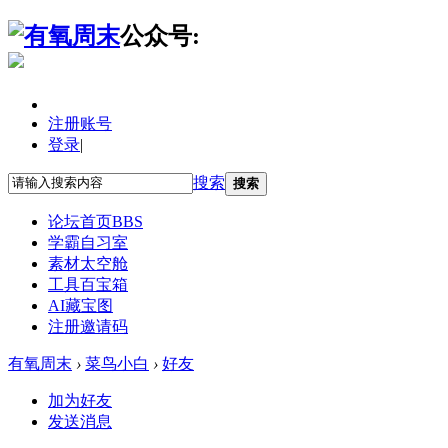
公众号:
注册账号
登录
|
搜索
搜索
论坛首页
BBS
学霸自习室
素材太空舱
工具百宝箱
AI藏宝图
注册邀请码
有氧周末
›
菜鸟小白
›
好友
加为好友
发送消息