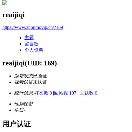
reaijiqi
https://www.zhoumovip.cn/?169
主题
留言板
个人资料
reaijiqi
(UID: 169)
邮箱状态
已验证
视频认证
未认证
统计信息
好友数 0
|
回帖数 107
|
主题数 0
性别
保密
生日
-
用户认证