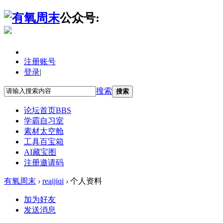
公众号:
注册账号
登录
|
搜索
搜索
论坛首页
BBS
学霸自习室
素材太空舱
工具百宝箱
AI藏宝图
注册邀请码
有氧周末
›
reaijiqi
›
个人资料
加为好友
发送消息